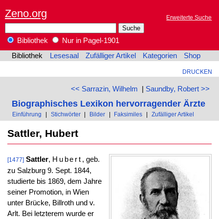
Zeno.org
Erweiterte Suche
Bibliothek
Nur in Pagel-1901
Bibliothek
Lesesaal
Zufälliger Artikel
Kategorien
Shop
DRUCKEN
<< Sarrazin, Wilhelm
|
Saundby, Robert >>
Biographisches Lexikon hervorragender Ärzte
Einführung
|
Stichwörter
|
Bilder
|
Faksimiles
|
Zufälliger Artikel
Sattler, Hubert
Sattler
,
Hubert
, geb.
[1477]
zu Salzburg 9. Sept. 1844,
studierte bis 1869, dem Jahre
seiner Promotion, in Wien
unter Brücke, Billroth und v.
Arlt. Bei letzterem wurde er