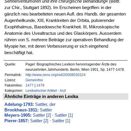
Sehnerventumoren und ihre chirurgische Behandlung
« (Beitr.
zur Chir., Stuttgart 1892). Im Erscheinen begriffen: in der
gänzlich neu bearbeiteten neuen Aufl. des Handb. der gesamten
Augenheilkunde, XIII, Krankkeiten der Orbita, pulsierender
Exophthalmus, Basedowsche Krankheit. III, Mikroskopische
Anatomie des Uvealtractus und des Glaskörpers. Ausserdem
rühren von S. mehrere Beiträge zur operativen Behandlung der
Myopie her, mit deren Verbesserung er sich eingehend
beschäftigt hat.
Quelle:
Pagel: Biographisches Lexikon hervorragender Ärzte des
neunzehnten Jahrhunderts. Berlin, Wien 1901, Sp. 1477-1478.
Permalink:
http://www.zeno.org/nid/20008030324
Lizenz:
Gemeinfrei
Faksimiles:
1477
|
1478
Kategorien:
Lexikalischer Artikel
·
Arzt
Ähnliche Einträge in anderen Lexika
Adelung-1793
:
Sattler, der
Brockhaus-1911
:
Sattler
Meyers-1905
:
Sattler [2]
·
Sattler [1]
Pierer-1857
:
Sattler [2]
·
Sattler [1]