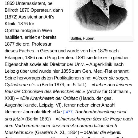
1869 Unterassistent, bei
Billroth 1870 Operateur, dann
(1872) Assistent an Arlt's
Klinik. 1876 für
Ophthalmologie in Wien
habilitiert, erhielt er bereits
Sattler, Hubert
1877 die ord. Professur
dieses Faches in Giessen und wurde von hier 1879 nach
Erlangen, 1886 nach Prag berufen. 1891 siedelte er in gleicher
Eigenschaft sowie als Direktor der Univ. – Augenklinik nach
Leipzig über und wurde hier 1895 zum Geh. Med.-Rat ernannt.
Seine hervorragendsten Publikationen sind: »
Ueber die sogen.
Cylindrome etc.
« (Berlin 1874, m. 5 Taff.) – »
Ueber den feineren
Bau der Chorioidea des Menschen etc.
« (Archiv für Ophthalm.,
XXII) – »
Die Krankheiten der Orbita
« (Handb. der ges.
Augenheilkunde, Leipzig, VI), ferner neben einer Anzahl
kleinerer Journalartikel: »
Die
Trachombehandlung einst
[1477]
und jetzt
« (Berlin 1891) – »
Untersuchungen über die Frage nach
dem Vorkommen einer äusseren Accommodation durch
Muskeldruck
« (Graefe's A. XL, 1894) – »
Ueber die eigentl.