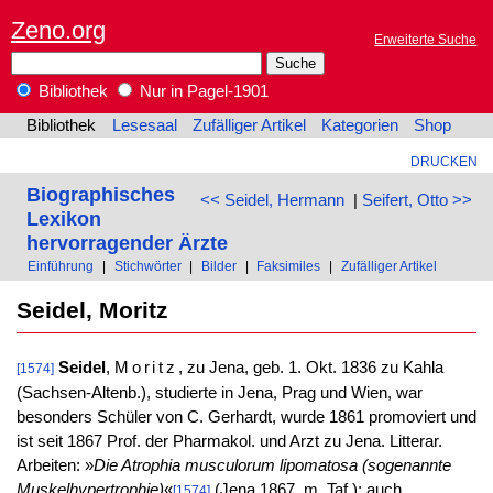
Zeno.org
Erweiterte Suche
Bibliothek
Nur in Pagel-1901
Bibliothek
Lesesaal
Zufälliger Artikel
Kategorien
Shop
DRUCKEN
Biographisches
<< Seidel, Hermann
|
Seifert, Otto >>
Lexikon
hervorragender Ärzte
Einführung
|
Stichwörter
|
Bilder
|
Faksimiles
|
Zufälliger Artikel
Seidel, Moritz
Seidel
,
Moritz
, zu Jena, geb. 1. Okt. 1836 zu Kahla
[1574]
(Sachsen-Altenb.), studierte in Jena, Prag und Wien, war
besonders Schüler von C. Gerhardt, wurde 1861 promoviert und
ist seit 1867 Prof. der Pharmakol. und Arzt zu Jena. Litterar.
Arbeiten: »
Die Atrophia musculorum lipomatosa (sogenannte
Muskelhypertrophie)
«
(Jena 1867, m. Taf.); auch
[1574]