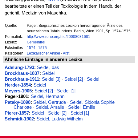
bearbeitete er einen Teil der Toxikologie in dem Handb. der
gerichtl. Medizin von Maschka.
Quelle:
Pagel: Biographisches Lexikon hervorragender Ärzte des
neunzehnten Jahrhunderts. Berlin, Wien 1901, Sp. 1574-1575.
Permalink:
http://www.zeno.org/nid/20008031681
Lizenz:
Gemeinfrei
Faksimiles:
1574
|
1575
Kategorien:
Lexikalischer Artikel
·
Arzt
Ähnliche Einträge in anderen Lexika
Adelung-1793
:
Seidel, das
Brockhaus-1837
:
Seidel
Brockhaus-1911
:
Seidel [3]
·
Seidel [2]
·
Seidel
Herder-1854
:
Seidel
Meyers-1905
:
Seidel [2]
·
Seidel [1]
Pagel-1901:
Seidel, Hermann
Pataky-1898
:
Seidel, Gertrude
·
Seidel, Sidonia Sophie
Charlotte
·
Seidel, Amalie
·
Seidel, Emilie
Pierer-1857
:
Seidel
·
Seidel [2]
·
Seidel [1]
Schmidt-1902
:
Seidel, Ludwig Wilhelm