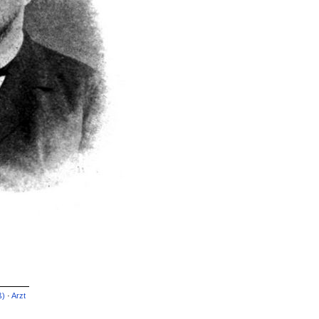
ß)
·
Arzt