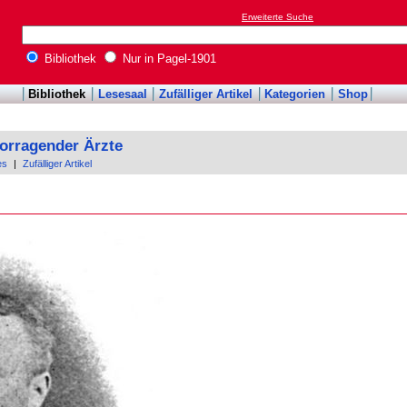
Erweiterte Suche
Bibliothek
Nur in Pagel-1901
Bibliothek
Lesesaal
Zufälliger Artikel
Kategorien
Shop
orragender Ärzte
es
|
Zufälliger Artikel