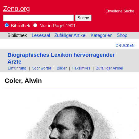
Zeno.org
Erweiterte Suche
Bibliothek
Nur in Pagel-1901
Bibliothek
Lesesaal
Zufälliger Artikel
Kategorien
Shop
DRUCKEN
Biographisches Lexikon hervorragender
Ärzte
Einführung
|
Stichwörter
|
Bilder
|
Faksimiles
|
Zufälliger Artikel
Coler, Alwin