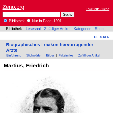
Zeno.org
Erweiterte Suche
Bibliothek
Nur in Pagel-1901
Bibliothek
Lesesaal
Zufälliger Artikel
Kategorien
Shop
DRUCKEN
Biographisches Lexikon hervorragender
Ärzte
Einführung
|
Stichwörter
|
Bilder
|
Faksimiles
|
Zufälliger Artikel
Martius, Friedrich