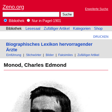
Zeno.org
Erweiterte Suche
Bibliothek
Nur in Pagel-1901
Bibliothek
Lesesaal
Zufälliger Artikel
Kategorien
Shop
DRUCKEN
Biographisches Lexikon hervorragender
Ärzte
Einführung
|
Stichwörter
|
Bilder
|
Faksimiles
|
Zufälliger Artikel
Monod, Charles Edmond