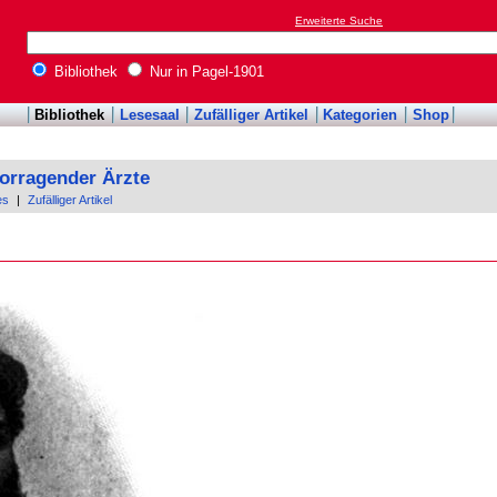
Erweiterte Suche
Bibliothek
Nur in Pagel-1901
Bibliothek
Lesesaal
Zufälliger Artikel
Kategorien
Shop
orragender Ärzte
es
|
Zufälliger Artikel