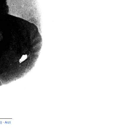
ß)
·
Arzt