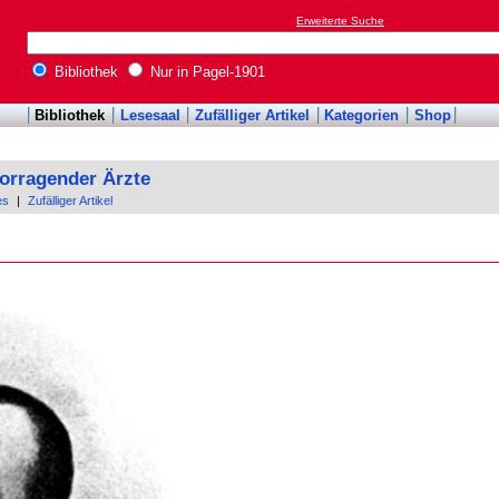
Erweiterte Suche
Bibliothek
Nur in Pagel-1901
Bibliothek
Lesesaal
Zufälliger Artikel
Kategorien
Shop
orragender Ärzte
es
|
Zufälliger Artikel