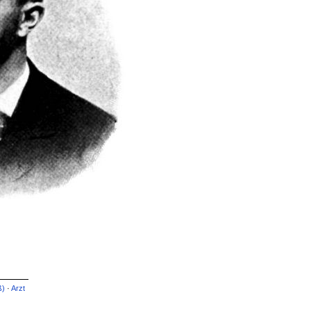
ß)
·
Arzt