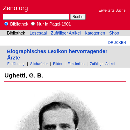
Zeno.org
Erweiterte Suche
Bibliothek
Nur in Pagel-1901
Bibliothek
Lesesaal
Zufälliger Artikel
Kategorien
Shop
DRUCKEN
Biographisches Lexikon hervorragender
Ärzte
Einführung
|
Stichwörter
|
Bilder
|
Faksimiles
|
Zufälliger Artikel
Ughetti, G. B.