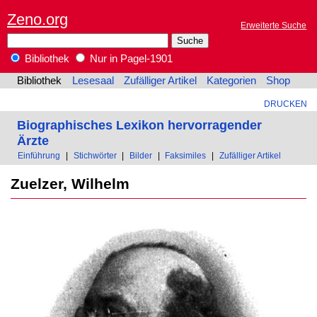
Zeno.org
Erweiterte Suche
Bibliothek
Nur in Pagel-1901
Bibliothek
Lesesaal
Zufälliger Artikel
Kategorien
Shop
DRUCKEN
Biographisches Lexikon hervorragender
Ärzte
Einführung
|
Stichwörter
|
Bilder
|
Faksimiles
|
Zufälliger Artikel
Zuelzer, Wilhelm