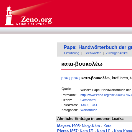
Pape: Handwörterbuch der g
Einführung
|
Stichwörter
|
Zufälliger Artikel
κατα-βουκολέω
κατα-βουκολέω
, irreführen,
[1340]
[1340]
Quelle:
Wilhelm Pape: Handwörterbuch der
Permalink:
http://www.zeno.org/nid/200084747
Lizenz:
Gemeinfrei
Faksimiles:
1340
|
1341
Kategorien:
Wörterbuch
Ähnliche Einträge in anderen Lexika
Meyers-1905
:
Nagy-Káta
·
Kata...
Pierer-1857
:
Kata [2]
·
Kata [1]
·
Kata Kan