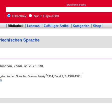
Erweiterte Suche
Bibliothek
Nur in Pape-1880
Bibliothek
Lesesaal
Zufälliger Artikel
Kategorien
Shop
riechischen Sprache
 täuschen,
Them. or
. 26
P
. 330.
3
 griechischen Sprache. Braunschweig
1914, Band 1, S. 1340-1341.
45
a