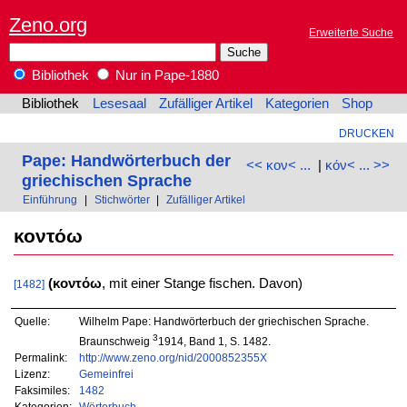
Zeno.org
Erweiterte Suche
Bibliothek
Nur in Pape-1880
Bibliothek
Lesesaal
Zufälliger Artikel
Kategorien
Shop
DRUCKEN
Pape: Handwörterbuch der
<< κον< ...
|
κόν< ... >>
griechischen Sprache
Einführung
|
Stichwörter
|
Zufälliger Artikel
κοντόω
(κοντόω
, mit einer Stange fischen. Davon)
[1482]
Quelle:
Wilhelm Pape: Handwörterbuch der griechischen Sprache.
3
Braunschweig
1914, Band 1, S. 1482.
Permalink:
http://www.zeno.org/nid/2000852355X
Lizenz:
Gemeinfrei
Faksimiles:
1482
Kategorien:
Wörterbuch