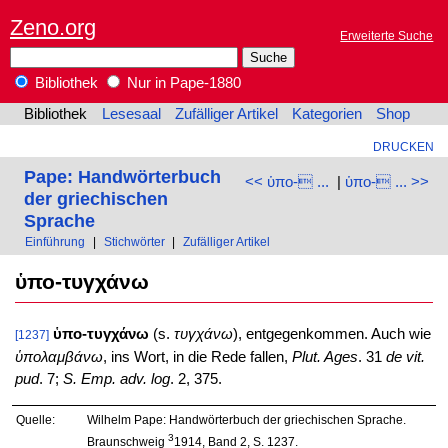
Zeno.org
Erweiterte Suche
Bibliothek
Nur in Pape-1880
Bibliothek
Lesesaal
Zufälliger Artikel
Kategorien
Shop
DRUCKEN
Pape: Handwörterbuch
<< ὑπο- ...
|
ὑπο- ... >>
der griechischen
Sprache
Einführung
|
Stichwörter
|
Zufälliger Artikel
ὑπο-τυγχάνω
ὑπο-τυγχάνω
(s.
τυγχάνω
), entgegenkommen. Auch wie
[1237]
ὑπολαμβάνω
, ins Wort, in die Rede fallen,
Plut. Ages
. 31
de vit.
pud
. 7;
S. Emp. adv. log
. 2, 375.
Quelle:
Wilhelm Pape: Handwörterbuch der griechischen Sprache.
3
Braunschweig
1914, Band 2, S. 1237.