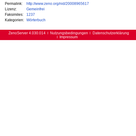
Permalink:
http://www.zeno.org/nid/20008965617
Lizenz:
Gemeinfrei
Faksimiles:
1237
Kategorien:
Wörterbuch
ZenoServer 4.030.014
Nutzungsbedingungen
Datenschutzerklärung
Impressum