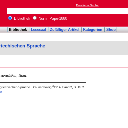
Erweiterte Suche
Bibliothek
Nur in Pape-1880
Bibliothek
Lesesaal
Zufälliger Artikel
Kategorien
Shop
riechischen Sprache
πανατέλλω
,
Suid
.
3
 griechischen Sprache. Braunschweig
1914, Band 2, S. 1182.
58