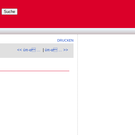
DRUCKEN
<< ὑπ-α ...
|
ὑπ-α ... >>