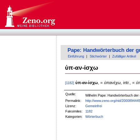
Pape: Handwörterbuch der g
Einführung
|
Stichwörter
|
Zufälliger Artikel
ὑπ-αν-ίσχω
ὑπ-αν-ίσχω
, =
ὑπανέχω
, intr., =
ὑ
[1182]
Quelle:
Wilhelm Pape: Handwörterbuch der
Permalink:
http://www.zeno.org/nid/200089444
Lizenz:
Gemeinfrei
Faksimiles:
1182
Kategorien:
Wörterbuch