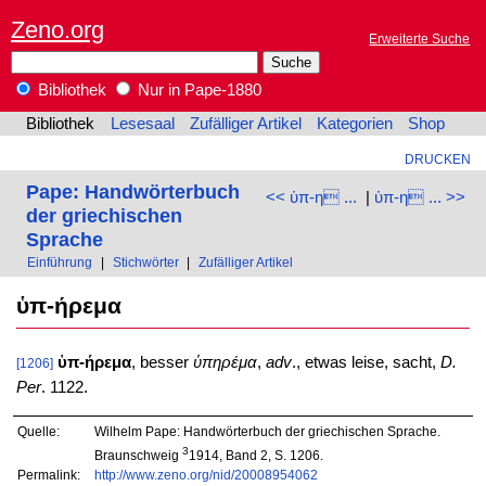
Zeno.org
Erweiterte Suche
Bibliothek
Nur in Pape-1880
Bibliothek
Lesesaal
Zufälliger Artikel
Kategorien
Shop
DRUCKEN
Pape: Handwörterbuch
<< ὑπ-η ...
|
ὑπ-η ... >>
der griechischen
Sprache
Einführung
|
Stichwörter
|
Zufälliger Artikel
ὑπ-ήρεμα
ὑπ-ήρεμα
, besser
ὑπηρέμα
,
adv
., etwas leise, sacht,
D.
[1206]
Per
. 1122.
Quelle:
Wilhelm Pape: Handwörterbuch der griechischen Sprache.
3
Braunschweig
1914, Band 2, S. 1206.
Permalink:
http://www.zeno.org/nid/20008954062