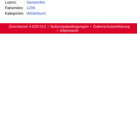
Lizenz:
Gemeinfrei
Faksimiles:
1206
Kategorien:
Wörterbuch
ZenoServer 4.030.014
Nutzungsbedingungen
Datenschutzerklärung
Impressum