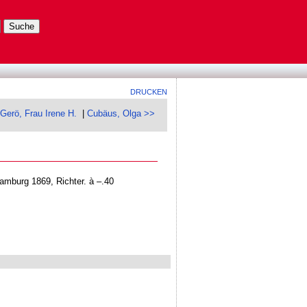
DRUCKEN
Gerö, Frau Irene H.
|
Cubäus, Olga >>
amburg 1869, Richter. à –.40