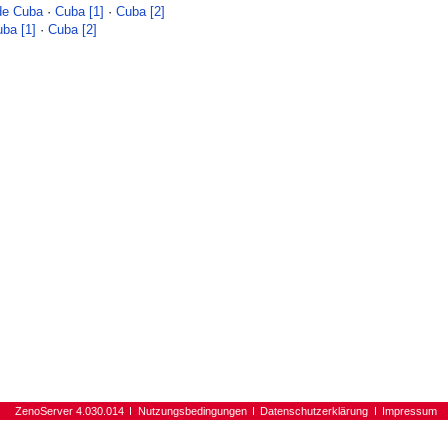
 de Cuba
·
Cuba [1]
·
Cuba [2]
ba [1]
·
Cuba [2]
ZenoServer 4.030.014
Nutzungsbedingungen
Datenschutzerklärung
Impressum