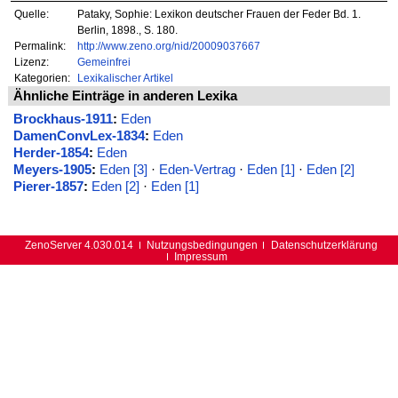
Quelle:
Pataky, Sophie: Lexikon deutscher Frauen der Feder Bd. 1.
Berlin, 1898., S. 180.
Permalink:
http://www.zeno.org/nid/20009037667
Lizenz:
Gemeinfrei
Kategorien:
Lexikalischer Artikel
Ähnliche Einträge in anderen Lexika
Brockhaus-1911
:
Eden
DamenConvLex-1834
:
Eden
Herder-1854
:
Eden
Meyers-1905
:
Eden [3]
·
Eden-Vertrag
·
Eden [1]
·
Eden [2]
Pierer-1857
:
Eden [2]
·
Eden [1]
ZenoServer 4.030.014
Nutzungsbedingungen
Datenschutzerklärung
Impressum