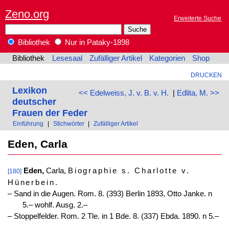
Zeno.org
Erweiterte Suche
Bibliothek
Nur in Pataky-1898
Bibliothek
Lesesaal
Zufälliger Artikel
Kategorien
Shop
DRUCKEN
Lexikon
<< Edelweiss, J. v. B. v. H.
|
Edlita, M. >>
deutscher
Frauen der Feder
Einführung
|
Stichwörter
|
Zufälliger Artikel
Eden, Carla
Eden,
Carla,
Biographie s. Charlotte v.
[180]
Hünerbein
.
‒ Sand in die Augen. Rom. 8. (393) Berlin 1893, Otto Janke. n
5.– wohlf. Ausg. 2.–
‒ Stoppelfelder. Rom. 2 Tle. in 1 Bde. 8. (337) Ebda. 1890. n 5.–