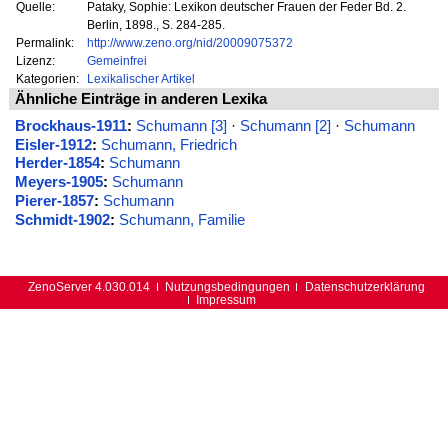
Quelle:
Pataky, Sophie: Lexikon deutscher Frauen der Feder Bd. 2.
Berlin, 1898., S. 284-285.
Permalink:
http://www.zeno.org/nid/20009075372
Lizenz:
Gemeinfrei
Kategorien:
Lexikalischer Artikel
Ähnliche Einträge in anderen Lexika
Brockhaus-1911
:
Schumann [3]
·
Schumann [2]
·
Schumann
Eisler-1912
:
Schumann, Friedrich
Herder-1854
:
Schumann
Meyers-1905
:
Schumann
Pierer-1857
:
Schumann
Schmidt-1902
:
Schumann, Familie
ZenoServer 4.030.014
Nutzungsbedingungen
Datenschutzerklärung
Impressum