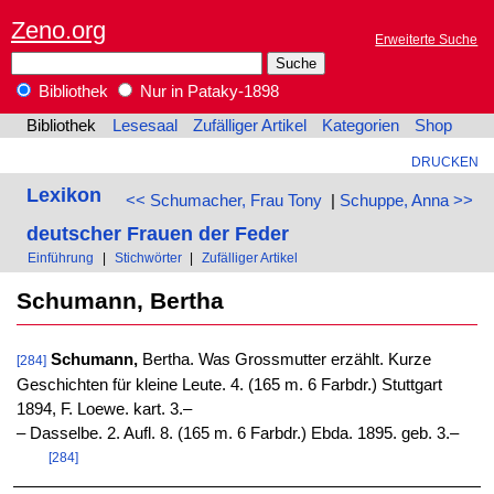
Zeno.org
Erweiterte Suche
Bibliothek
Nur in Pataky-1898
Bibliothek
Lesesaal
Zufälliger Artikel
Kategorien
Shop
DRUCKEN
Lexikon
<< Schumacher, Frau Tony
|
Schuppe, Anna >>
deutscher Frauen der Feder
Einführung
|
Stichwörter
|
Zufälliger Artikel
Schumann, Bertha
Schumann,
Bertha. Was Grossmutter erzählt. Kurze
[284]
Geschichten für kleine Leute. 4. (165 m. 6 Farbdr.) Stuttgart
1894, F. Loewe. kart. 3.–
‒ Dasselbe. 2. Aufl. 8. (165 m. 6 Farbdr.) Ebda. 1895. geb. 3.–
[284]