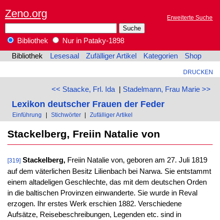
Zeno.org
Erweiterte Suche
Bibliothek
Nur in Pataky-1898
Bibliothek
Lesesaal
Zufälliger Artikel
Kategorien
Shop
DRUCKEN
<< Staacke, Frl. Ida
|
Stadelmann, Frau Marie >>
Lexikon deutscher Frauen der Feder
Einführung
|
Stichwörter
|
Zufälliger Artikel
Stackelberg, Freiin Natalie von
Stackelberg,
Freiin Natalie von, geboren am 27. Juli 1819
[319]
auf dem väterlichen Besitz Lilienbach bei Narwa. Sie entstammt
einem altadeligen Geschlechte, das mit dem deutschen Orden
in die baltischen Provinzen einwanderte. Sie wurde in Reval
erzogen. Ihr erstes Werk erschien 1882. Verschiedene
Aufsätze, Reisebeschreibungen, Legenden etc. sind in