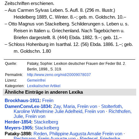
Zeitschriften erschienen.
‒ Aus Carmen Sylvas Leben. 5. Aufl. 8. (296 m. Illustr.)
Heidelberg 1889, C. Winter. 8.–; geb. m. Goldschn. 10.–
‒ Otto Magnus von Stackelberg. Schilderungen s. Leben u. s.
Reisen in Italien u. Griechenland. Nach Tagebüchern u.
Briefen dargestellt. 8. (444) Ebda. 1882. 9.–; geb. 11.–
‒ Schloss Hohenburg im Isarthal. 12. (56) Ebda. 1886. 1.–; geb.
m. Goldschn. 1.80
Quelle:
Pataky, Sophie: Lexikon deutscher Frauen der Feder Bd. 2.
Berlin, 1898., S. 319.
Permalink:
http://www.zeno.org/nid/20009078037
Lizenz:
Gemeinfrei
Kategorien:
Lexikalischer Artikel
Ähnliche Einträge in anderen Lexika
Brockhaus-1911
:
Freiin
DamenConvLex-1834
:
Zay, Maria, Freiin von
·
Stolterfoth,
Karoline Wilhelmine Julie Adelheid, Freiin von
·
Richthofen,
Julie, Freiin von
Herder-1854
:
Stackelberg
Meyers-1905
:
Stackelberg
Pataky-1898:
Reden, Philippine Augusta Amalie Freiin von
·
Pechmann, Freiin Auguste von
·
Riedesel, Friederike