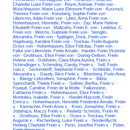
Charlotte Luise Freiin von
·
Reyer, Antonie, Freiin von
·
Münchhausen, Marie Luise Eleonore Freiin von
·
Kurzrock,
Therese Freiin von
·
Künsberg, Sophie Freiin von
·
Liliencron, Adda Freiin von
·
Lilien, Anna Freiin von
·
Hohenhausen, Henriette, Freiin von
·
Zay, Marie Helene
Elisabeth Freiin von
·
Maltzahn, Freiin E. von
·
Ledebur, C.
Freiin von
·
Weichs, Gabriele Freiin von
·
Stenglin,
Alexandra, Freiin von
·
Spättgen, Doris, Freiin von
·
Vogelsang, Karoline Freiin von
·
Trockau, Freiin Auguste
Gross von
·
Hohenhausen, Elise Felicitas, Freiin von
·
Falke von Lilienstein, Freiin Amalie
·
Handel, Freiin Victorine
von
·
Grotthuss, Elise Freiin von
·
Düring-Oetken, Freiin
Helene von
·
Goldstein, Clara Maria Aurora, Freiin v.
·
Schirndinger v. Schirnding, Carola, Freiin v.
·
Sell, Freiin
Lulu v.
·
Seckendorff, Stephanie Freiin v.
·
Schleinitz, Freiin
Alexandra v.
·
Gaudy, Alice Freiin v.
·
Blomberg, Freiin Anna
v.
·
Blangy-Lebzeltern, Seraphine, Freiin v.
·
Bibra-
Spesshardt, Thekla Freiin v.
·
Suttner, Bertha, Freiin v.
·
Fouqué, Caroline, Freiin de la Motte
·
Falkenstein,
Catharina Freiin v.
·
Hohenhausen, Elise Freiin v.
·
Montolieu, Isabelle, Freiin v.
·
Handel-Mazzetti, Freiin
Enrica v.
·
Hohenhausen, Henriette Friederike Amalie, Freiin
v.
·
Kannacher, Freiin Anna v.
·
Knorr, Josephine, Freiin v.
·
Jobaháza, Maczy Freiin v.
·
Redwitz-Schmölz, Freiin M.
v.
·
Grotthuss, Elise Freiin v.
·
Gross v. Trockau, Freiin
Auguste v.
·
Rechenberg, Luise Freiin v.
·
Nordenflycht,
Hedwig Charlotte Freiin v.
·
Perin, Josefine Freiin v.
·
Potier,
Freiin Hermance