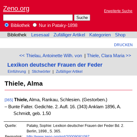
Zeno.org
Erweiterte Suche
Bibliothek
Nur in Pataky-1898
Bibliothek
Lesesaal
Zufälliger Artikel
Kategorien
Shop
DRUCKEN
<< Thielau, Antoinette Wilh. von
|
Thiele, Clara Maria >>
Lexikon deutscher Frauen der Feder
Einführung
|
Stichwörter
|
Zufälliger Artikel
Thiele, Alma
Thiele,
Alma, Rankau, Schlesien. (Gestorben.)
[365]
‒ Bunte Falter. Gedichte. 2. Aufl. 16. (343) Anklam 1896, A.
Schmidt, geb. 1.50
Quelle:
Pataky, Sophie: Lexikon deutscher Frauen der Feder Bd. 2.
Berlin, 1898., S. 365.
Permalink:
http://www.zeno.org/nid/20009081097