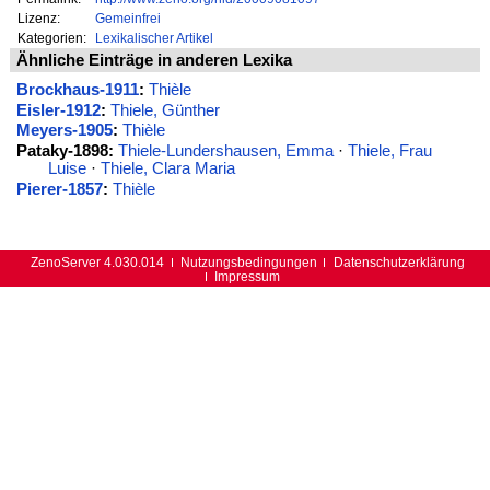
Lizenz:
Gemeinfrei
Kategorien:
Lexikalischer Artikel
Ähnliche Einträge in anderen Lexika
Brockhaus-1911
:
Thièle
Eisler-1912
:
Thiele, Günther
Meyers-1905
:
Thièle
Pataky-1898:
Thiele-Lundershausen, Emma
·
Thiele, Frau
Luise
·
Thiele, Clara Maria
Pierer-1857
:
Thièle
ZenoServer 4.030.014
Nutzungsbedingungen
Datenschutzerklärung
Impressum