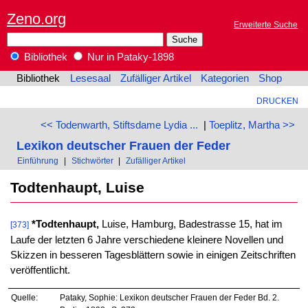
Zeno.org
Erweiterte Suche
Bibliothek
Nur in Pataky-1898
Bibliothek
Lesesaal
Zufälliger Artikel
Kategorien
Shop
DRUCKEN
<< Todenwarth, Stiftsdame Lydia ...
|
Toeplitz, Martha >>
Lexikon deutscher Frauen der Feder
Einführung
|
Stichwörter
|
Zufälliger Artikel
Todtenhaupt, Luise
*Todtenhaupt,
Luise, Hamburg, Badestrasse 15, hat im
[373]
Laufe der letzten 6 Jahre verschiedene kleinere Novellen und
Skizzen in besseren Tagesblättern sowie in einigen Zeitschriften
veröffentlicht.
Quelle:
Pataky, Sophie: Lexikon deutscher Frauen der Feder Bd. 2.