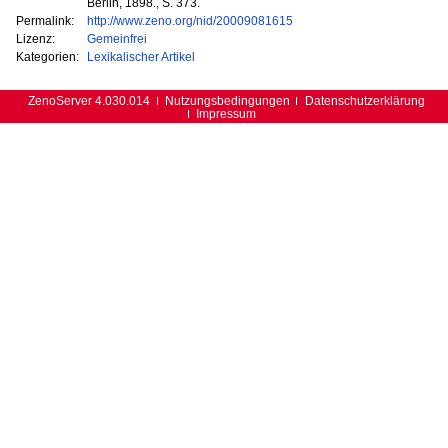
Berlin, 1898., S. 373.
Permalink:
http://www.zeno.org/nid/20009081615
Lizenz:
Gemeinfrei
Kategorien:
Lexikalischer Artikel
ZenoServer 4.030.014
Nutzungsbedingungen
Datenschutzerklärung
Impressum