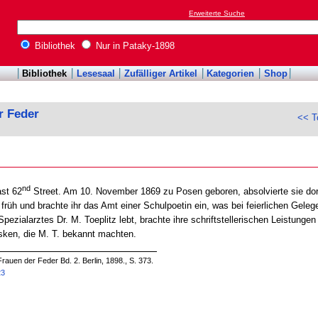
Erweiterte Suche
Bibliothek
Nur in Pataky-1898
Bibliothek
Lesesaal
Zufälliger Artikel
Kategorien
Shop
r Feder
<< T
nd
st 62
Street. Am 10. November 1869 zu Posen geboren, absolvierte sie dort
früh und brachte ihr das Amt einer Schulpoetin ein, was bei feierlichen Gele
ezialarztes Dr. M. Toeplitz lebt, brachte ihre schriftstellerischen Leistungen 
ken, die M. T. bekannt machten.
rauen der Feder Bd. 2. Berlin, 1898., S. 373.
23