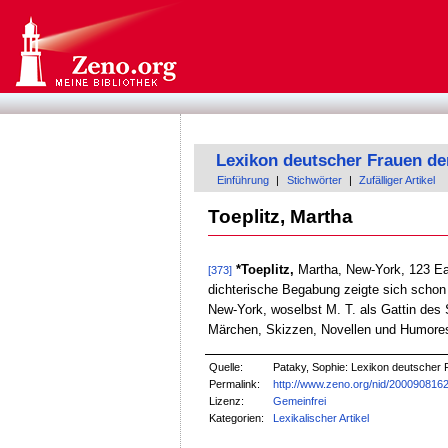
Lexikon deutscher Frauen de
Einführung
|
Stichwörter
|
Zufälliger Artikel
Toeplitz, Martha
*Toeplitz,
Martha, New-York, 123 Ea
[373]
dichterische Begabung zeigte sich schon 
New-York, woselbst M. T. als Gattin des Sp
Märchen, Skizzen, Novellen und Humores
Quelle:
Pataky, Sophie: Lexikon deutscher F
Permalink:
http://www.zeno.org/nid/200090816
Lizenz:
Gemeinfrei
Kategorien:
Lexikalischer Artikel