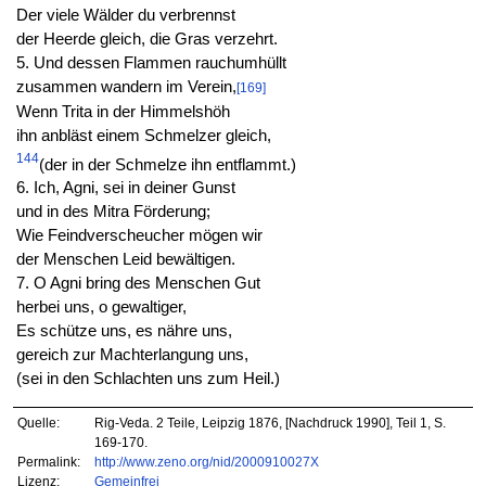
Der viele Wälder du verbrennst
der Heerde gleich, die Gras verzehrt.
5. Und dessen Flammen rauchumhüllt
zusammen wandern im Verein,
[169]
Wenn Trita in der Himmelshöh
ihn anbläst einem Schmelzer gleich,
144
(der in der Schmelze ihn entflammt.)
6. Ich, Agni, sei in deiner Gunst
und in des Mitra Förderung;
Wie Feindverscheucher mögen wir
der Menschen Leid bewältigen.
7. O Agni bring des Menschen Gut
herbei uns, o gewaltiger,
Es schütze uns, es nähre uns,
gereich zur Machterlangung uns,
(sei in den Schlachten uns zum Heil.)
Quelle:
Rig-Veda. 2 Teile, Leipzig 1876, [Nachdruck 1990], Teil 1, S.
169-170.
Permalink:
http://www.zeno.org/nid/2000910027X
Lizenz:
Gemeinfrei