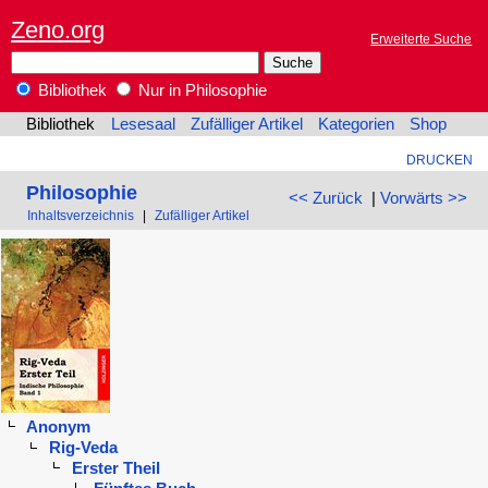
Zeno.org
Erweiterte Suche
Bibliothek
Nur in Philosophie
Bibliothek
Lesesaal
Zufälliger Artikel
Kategorien
Shop
DRUCKEN
Philosophie
<< Zurück
|
Vorwärts >>
Inhaltsverzeichnis
|
Zufälliger Artikel
Anonym
Rig-Veda
Erster Theil