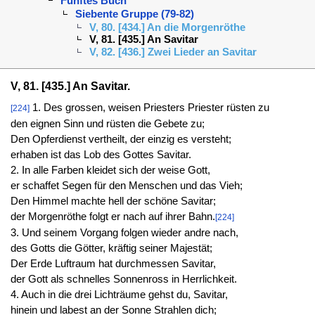
Fünftes Buch
Siebente Gruppe (79-82)
V, 80. [434.] An die Morgenröthe
V, 81. [435.] An Savitar
V, 82. [436.] Zwei Lieder an Savitar
V, 81. [435.] An Savitar.
1. Des grossen, weisen Priesters Priester rüsten zu
[224]
den eignen Sinn und rüsten die Gebete zu;
Den Opferdienst vertheilt, der einzig es versteht;
erhaben ist das Lob des Gottes Savitar.
2. In alle Farben kleidet sich der weise Gott,
er schaffet Segen für den Menschen und das Vieh;
Den Himmel machte hell der schöne Savitar;
der Morgenröthe folgt er nach auf ihrer Bahn.
[224]
3. Und seinem Vorgang folgen wieder andre nach,
des Gotts die Götter, kräftig seiner Majestät;
Der Erde Luftraum hat durchmessen Savitar,
der Gott als schnelles Sonnenross in Herrlichkeit.
4. Auch in die drei Lichträume gehst du, Savitar,
hinein und labest an der Sonne Strahlen dich;