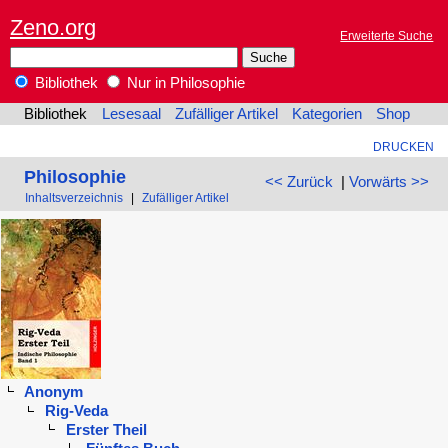
Zeno.org
Erweiterte Suche
Bibliothek
Nur in Philosophie
Bibliothek
Lesesaal
Zufälliger Artikel
Kategorien
Shop
DRUCKEN
Philosophie
<< Zurück
|
Vorwärts >>
Inhaltsverzeichnis
|
Zufälliger Artikel
Anonym
Rig-Veda
Erster Theil