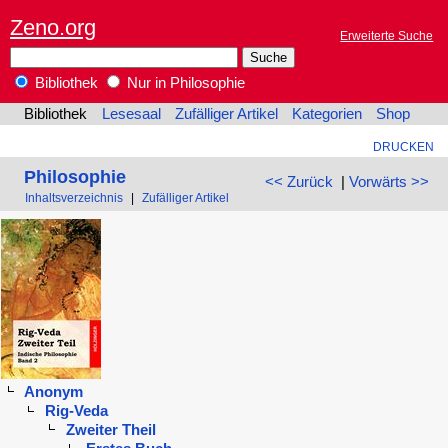
Zeno.org
Erweiterte Suche
Bibliothek
Nur in Philosophie
Bibliothek
Lesesaal
Zufälliger Artikel
Kategorien
Shop
DRUCKEN
Philosophie
<< Zurück
|
Vorwärts >>
Inhaltsverzeichnis
|
Zufälliger Artikel
Anonym
Rig-Veda
Zweiter Theil