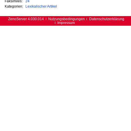
Faksimiles:
24
Kategorien:
Lexikalischer Artikel
ZenoServer 4.030.014
Nutzungsbedingungen
Datenschutzerklärung
Impressum