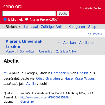
Zeno.org
Erweiterte Suche
Bibliothek
Nur in Pierer-1857
Bibliothek
Lesesaal
Zufälliger Artikel
Kategorien
Shop
DRUCKEN
Pierer's Universal-
<< Abelken
|
Abellarium >>
Lexikon
Vorwort
|
Stichwörter
|
Faksimiles
|
Zufälliger Artikel
Abella
Abella
(a. Geogr.), Stadt in
Campanien
, von
Chalkis
aus
[24]
gegründet, baute viel
Obst
,
Granaten
u.
Haselnüsse
(
Nuces
abelinae);
jetzt
Avella
vecchia.
Quelle:
Pierer's Universal-Lexikon, Band 1. Altenburg 1857, S. 24.
Permalink:
http://www.zeno.org/nid/20009285369
Lizenz:
Gemeinfrei