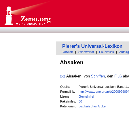
Pierer's Universal-Lexikon
Vorwort
|
Stichwörter
|
Faksimiles
|
Zufällig
Absaken
Absaken
, von
Schiffen
, den
Fluß
abwä
[50]
Quelle:
Pierer's Universal-Lexikon, Band 1. 
Permalink:
http://www.zeno.org/nid/200092909
Lizenz:
Gemeinfrei
Faksimiles:
50
Kategorien:
Lexikalischer Artikel