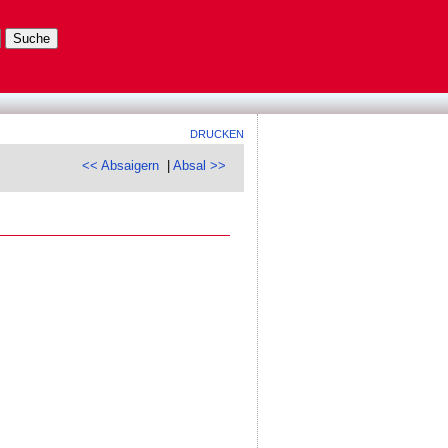
DRUCKEN
<< Absaigern
|
Absal >>