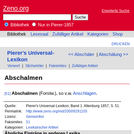
Zeno.org
Erweiterte Suche
Bibliothek
Nur in Pierer-1857
Bibliothek
Lesesaal
Zufälliger Artikel
Kategorien
Shop
DRUCKEN
Pierer's Universal-
<< Abschäler
|
Abschälung >>
Lexikon
Vorwort
|
Stichwörter
|
Faksimiles
|
Zufälliger Artikel
Abschalmen
Abschalmen
(Forstw.), so v.w.
Anschlagen
.
[51]
Quelle:
Pierer's Universal-Lexikon, Band 1. Altenburg 1857, S. 51.
Permalink:
http://www.zeno.org/nid/20009291105
Lizenz:
Gemeinfrei
Faksimiles:
51
Kategorien:
Lexikalischer Artikel
Ähnliche Einträge in anderen Lexika