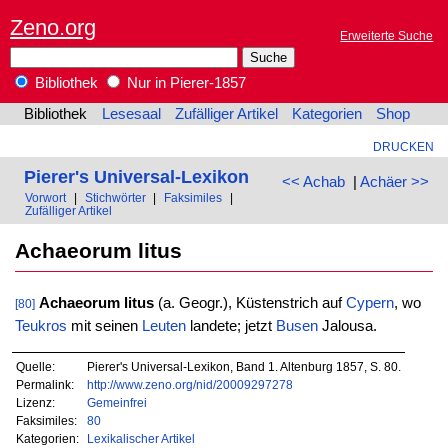
Zeno.org
Erweiterte Suche
Bibliothek
Nur in Pierer-1857
Bibliothek
Lesesaal
Zufälliger Artikel
Kategorien
Shop
DRUCKEN
Pierer's Universal-Lexikon
<< Achab
|
Achäer >>
Vorwort
|
Stichwörter
|
Faksimiles
|
Zufälliger Artikel
Achaeorum litus
Achaeorum litus
(a. Geogr.), Küstenstrich auf
Cypern
, wo
[80]
Teukros
mit seinen
Leuten
landete; jetzt
Busen
Jalousa.
Quelle:
Pierer's Universal-Lexikon, Band 1. Altenburg 1857, S. 80.
Permalink:
http://www.zeno.org/nid/20009297278
Lizenz:
Gemeinfrei
Faksimiles:
80
Kategorien:
Lexikalischer Artikel