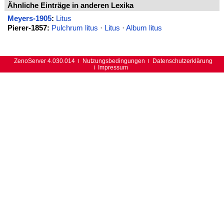
Ähnliche Einträge in anderen Lexika
Meyers-1905
:
Litus
Pierer-1857:
Pulchrum litus
·
Litus
·
Album litus
ZenoServer 4.030.014
Nutzungsbedingungen
Datenschutzerklärung
Impressum