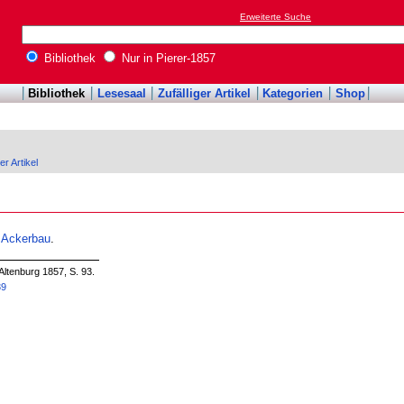
Erweiterte Suche
Bibliothek
Nur in Pierer-1857
Bibliothek
Lesesaal
Zufälliger Artikel
Kategorien
Shop
er Artikel
.
Ackerbau
.
Altenburg 1857, S. 93.
39