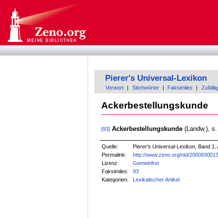
Pierer's Universal-Lexikon
Vorwort
|
Stichwörter
|
Faksimiles
|
Zufällig
Ackerbestellungskunde
Ackerbestellungskunde
(Landw.), s
[93]
Quelle:
Pierer's Universal-Lexikon, Band 1. 
Permalink:
http://www.zeno.org/nid/200093001
Lizenz:
Gemeinfrei
Faksimiles:
93
Kategorien:
Lexikalischer Artikel