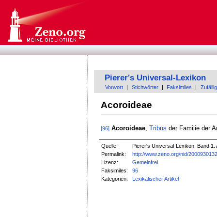
Pierer's Universal-Lexikon
Vorwort
|
Stichwörter
|
Faksimiles
|
Zufällig
Acoroideae
Acoroideae
,
Tribus
der Familie der A
[96]
Quelle:
Pierer's Universal-Lexikon, Band 1. 
Permalink:
http://www.zeno.org/nid/200093013
Lizenz:
Gemeinfrei
Faksimiles:
96
Kategorien:
Lexikalischer Artikel