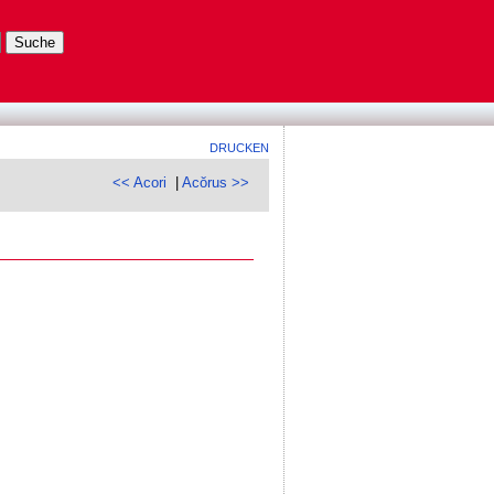
DRUCKEN
<< Acori
|
Acŏrus >>