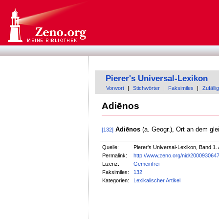
Pierer's Universal-Lexikon
Vorwort
|
Stichwörter
|
Faksimiles
|
Zufällig
Adiēnos
Adiēnos
(a. Geogr.), Ort an dem gl
[132]
Quelle:
Pierer's Universal-Lexikon, Band 1. 
Permalink:
http://www.zeno.org/nid/200093064
Lizenz:
Gemeinfrei
Faksimiles:
132
Kategorien:
Lexikalischer Artikel