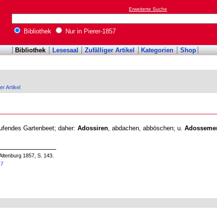
Erweiterte Suche
Bibliothek
Nur in Pierer-1857
Bibliothek
Lesesaal
Zufälliger Artikel
Kategorien
Shop
er Artikel
laufendes Gartenbeet; daher:
Adossiren
, abdachen, abböschen; u.
Adosseme
Altenburg 1857, S. 143.
47