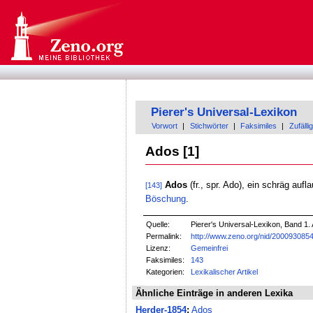
Pierer's Universal-Lexikon
Vorwort
|
Stichwörter
|
Faksimiles
|
Zufällig
Ados [1]
Ados
(fr., spr. Ado), ein schräg auf
[143]
Böschung
.
Quelle:
Pierer's Universal-Lexikon, Band 1. 
Permalink:
http://www.zeno.org/nid/200093085
Lizenz:
Gemeinfrei
Faksimiles:
143
Kategorien:
Lexikalischer Artikel
Ähnliche Einträge in anderen Lexika
Herder-1854
:
Ados