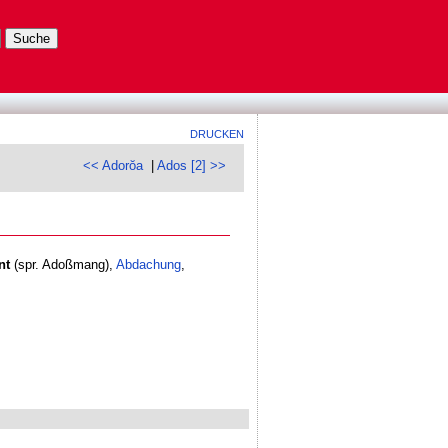
DRUCKEN
<< Adorŏa
|
Ados [2] >>
nt
(spr. Adoßmang),
Abdachung
,