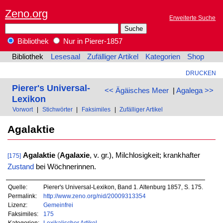
Zeno.org
Erweiterte Suche
Bibliothek
Nur in Pierer-1857
Bibliothek
Lesesaal
Zufälliger Artikel
Kategorien
Shop
DRUCKEN
Pierer's Universal-
<< Ägäisches Meer
|
Agalega >>
Lexikon
Vorwort
|
Stichwörter
|
Faksimiles
|
Zufälliger Artikel
Agalaktie
Agalaktie
(
Agalaxie
, v. gr.), Milchlosigkeit; krankhafter
[175]
Zustand
bei Wöchnerinnen.
Quelle:
Pierer's Universal-Lexikon, Band 1. Altenburg 1857, S. 175.
Permalink:
http://www.zeno.org/nid/20009313354
Lizenz:
Gemeinfrei
Faksimiles:
175
Kategorien:
Lexikalischer Artikel