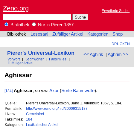
Zeno.org
Erweiterte Suche
Bibliothek
Nur in Pierer-1857
Bibliothek
Lesesaal
Zufälliger Artikel
Kategorien
Shop
DRUCKEN
Pierer's Universal-Lexikon
<< Aghirik
|
Aghrim >>
Vorwort
|
Stichwörter
|
Faksimiles
|
Zufälliger Artikel
Aghissar
Aghissar
, so v.w.
Axar
(
Sorte
Baumwolle
).
[184]
Quelle:
Pierer's Universal-Lexikon, Band 1. Altenburg 1857, S. 184.
Permalink:
http://www.zeno.org/nid/20009315187
Lizenz:
Gemeinfrei
Faksimiles:
184
Kategorien:
Lexikalischer Artikel