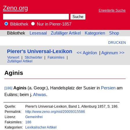
Zeno.org
Erweiterte Suche
Bibliothek
Nur in Pierer-1857
Bibliothek
Lesesaal
Zufälliger Artikel
Kategorien
Shop
DRUCKEN
Pierer's Universal-Lexikon
<< Aginĭon
|
Aginnum >>
Vorwort
|
Stichwörter
|
Faksimiles
|
Zufälliger Artikel
Aginis
Aginis
(a. Geogr.), Handelsplatz der Susier in
Persien
am
[186]
Euläns; beim j.
Ahwas
.
Quelle:
Pierer's Universal-Lexikon, Band 1. Altenburg 1857, S. 186.
Permalink:
http://www.zeno.org/nid/20009315586
Lizenz:
Gemeinfrei
Faksimiles:
186
Kategorien:
Lexikalischer Artikel