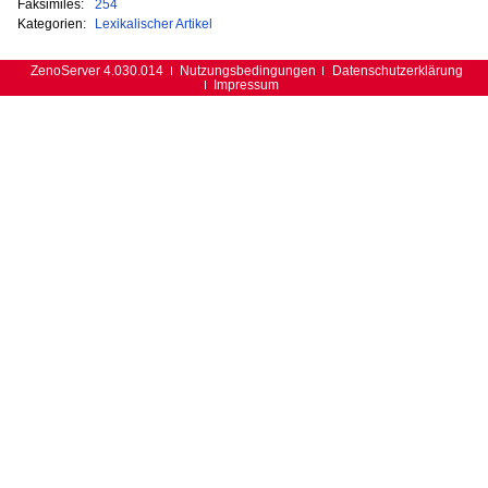
Faksimiles:
254
Kategorien:
Lexikalischer Artikel
ZenoServer 4.030.014
Nutzungsbedingungen
Datenschutzerklärung
Impressum