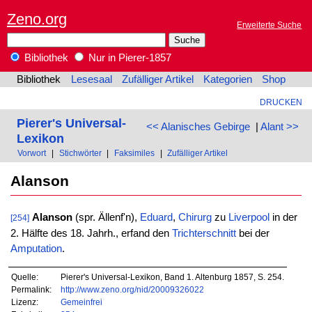
Zeno.org
Erweiterte Suche
Bibliothek
Nur in Pierer-1857
Bibliothek
Lesesaal
Zufälliger Artikel
Kategorien
Shop
DRUCKEN
Pierer's Universal-
<< Alanisches Gebirge
|
Alant >>
Lexikon
Vorwort
|
Stichwörter
|
Faksimiles
|
Zufälliger Artikel
Alanson
Alanson
(spr. Ällenf'n),
Eduard
,
Chirurg
zu
Liverpool
in der
[254]
2. Hälfte des 18. Jahrh., erfand den
Trichterschnitt
bei der
Amputation
.
Quelle:
Pierer's Universal-Lexikon, Band 1. Altenburg 1857, S. 254.
Permalink:
http://www.zeno.org/nid/20009326022
Lizenz:
Gemeinfrei