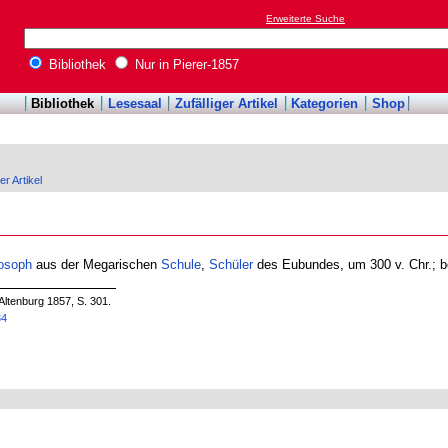
Erweiterte Suche
Bibliothek
Nur in Pierer-1857
Bibliothek
Lesesaal
Zufälliger Artikel
Kategorien
Shop
er Artikel
osoph
aus der Megarischen
Schule
,
Schüler
des Eubundes, um 300 v. Chr.; 
Altenburg 1857, S. 301.
34