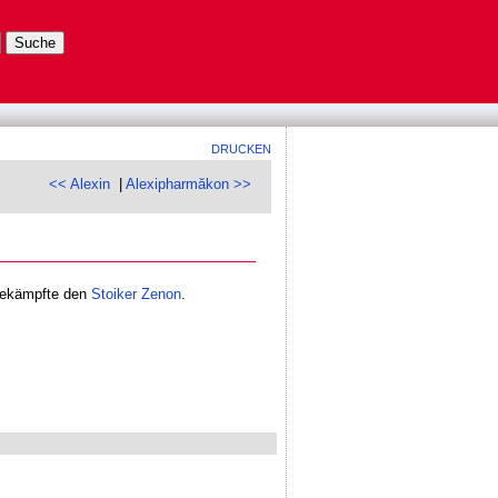
DRUCKEN
<< Alexin
|
Alexipharmăkon >>
bekämpfte den
Stoiker
Zenon
.