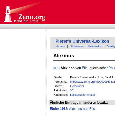
Pierer's Universal-Lexikon
Vorwort
|
Stichwörter
|
Faksimiles
|
Zufällig
Alexīnos
Alexīnos
von
Elis
, griechischer
Phil
[301]
Quelle:
Pierer's Universal-Lexikon, Band 1. 
Permalink:
http://www.zeno.org/nid/200093331
Lizenz:
Gemeinfrei
Faksimiles:
301
Kategorien:
Lexikalischer Artikel
Ähnliche Einträge in anderen Lexika
Eisler-1912
:
Alexinos aus Elis