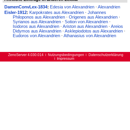
DamenConvLex-1834
:
Edesia von Alexandrien
·
Alexandrien
Eisler-1912
:
Karpokrates aus Alexandrien
·
Johannes
Philoponos aus Alexandrien
·
Origenes aus Alexandrien
·
Syrianos aus Alexandrien
·
Sotion von Alexandrien
·
Isidoros aus Alexandrien
·
Ariston aus Alexandrien
·
Areios
Didymos aus Alexandrien
·
Asklepiodotos aus Alexandrien
·
Eudoros von Alexandrien
·
Athanasius von Alexandrien
ZenoServer 4.030.014
Nutzungsbedingungen
Datenschutzerklärung
Impressum