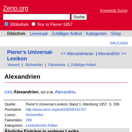
Zeno.org
Erweiterte Suche
Bibliothek
Nur in Pierer-1857
Bibliothek
Lesesaal
Zufälliger Artikel
Kategorien
Shop
DRUCKEN
Pierer's Universal-
<< Alexandriarae
|
Alexandrĭer >>
Lexikon
Vorwort
|
Stichwörter
|
Faksimiles
|
Zufälliger Artikel
Alexandrien
Alexandrien
, so v.w.
Alexandria
.
[299]
Quelle:
Pierer's Universal-Lexikon, Band 1. Altenburg 1857, S. 299.
Permalink:
http://www.zeno.org/nid/20009332707
Lizenz:
Gemeinfrei
Faksimiles:
299
Kategorien:
Lexikalischer Artikel
Ähnliche Einträge in anderen Lexika