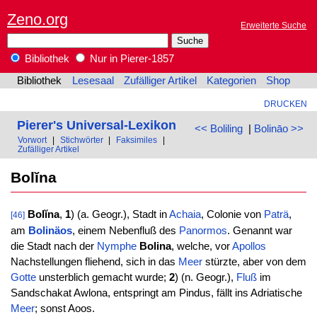
Zeno.org
Erweiterte Suche
Bibliothek
Nur in Pierer-1857
Bibliothek
Lesesaal
Zufälliger Artikel
Kategorien
Shop
DRUCKEN
Pierer's Universal-Lexikon
<< Boliling
|
Bolināo >>
Vorwort
|
Stichwörter
|
Faksimiles
|
Zufälliger Artikel
Bolĭna
Bolĭna
,
1
) (a. Geogr.), Stadt in
Achaia
, Colonie von
Paträ
,
[46]
am
Bolinäos
, einem Nebenfluß des
Panormos
. Genannt war
die Stadt nach der
Nymphe
Bolina
, welche, vor
Apollos
Nachstellungen fliehend, sich in das
Meer
stürzte, aber von dem
Gotte
unsterblich gemacht wurde;
2
) (n. Geogr.),
Fluß
im
Sandschakat Awlona, entspringt am Pindus, fällt ins Adriatische
Meer
; sonst Aoos.