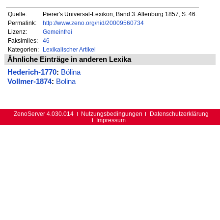
Quelle:
Pierer's Universal-Lexikon, Band 3. Altenburg 1857, S. 46.
Permalink:
http://www.zeno.org/nid/20009560734
Lizenz:
Gemeinfrei
Faksimiles:
46
Kategorien:
Lexikalischer Artikel
Ähnliche Einträge in anderen Lexika
Hederich-1770
:
Bólina
Vollmer-1874
:
Bolina
ZenoServer 4.030.014
Nutzungsbedingungen
Datenschutzerklärung
Impressum