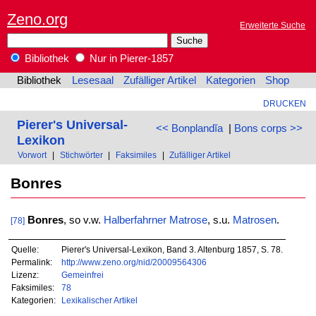
Zeno.org
Erweiterte Suche
Bibliothek
Nur in Pierer-1857
Bibliothek
Lesesaal
Zufälliger Artikel
Kategorien
Shop
DRUCKEN
Pierer's Universal-
<< Bonplandĭa
|
Bons corps >>
Lexikon
Vorwort
|
Stichwörter
|
Faksimiles
|
Zufälliger Artikel
Bonres
Bonres
, so v.w.
Halberfahrner Matrose
, s.u.
Matrosen
.
[78]
Quelle:
Pierer's Universal-Lexikon, Band 3. Altenburg 1857, S. 78.
Permalink:
http://www.zeno.org/nid/20009564306
Lizenz:
Gemeinfrei
Faksimiles:
78
Kategorien:
Lexikalischer Artikel