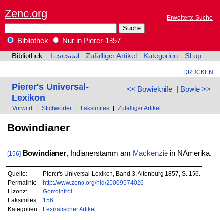
Zeno.org
Erweiterte Suche
Bibliothek
Nur in Pierer-1857
Bibliothek
Lesesaal
Zufälliger Artikel
Kategorien
Shop
DRUCKEN
Pierer's Universal-
<< Bowieknife
|
Bowle >>
Lexikon
Vorwort
|
Stichwörter
|
Faksimiles
|
Zufälliger Artikel
Bowindianer
Bowindianer
, Indianerstamm am
Mackenzie
in NAmerika.
[156]
Quelle:
Pierer's Universal-Lexikon, Band 3. Altenburg 1857, S. 156.
Permalink:
http://www.zeno.org/nid/20009574026
Lizenz:
Gemeinfrei
Faksimiles:
156
Kategorien:
Lexikalischer Artikel