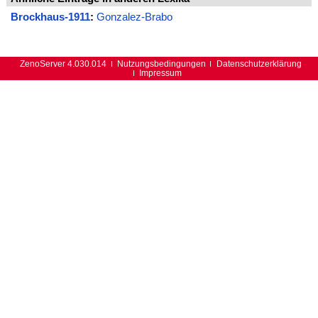
Brockhaus-1911
:
Gonzalez-Brabo
ZenoServer 4.030.014
Nutzungsbedingungen
Datenschutzerklärung
Impressum