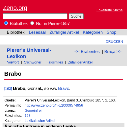
Zeno.org
Erweiterte Suche
Bibliothek
Nur in Pierer-1857
Bibliothek
Lesesaal
Zufälliger Artikel
Kategorien
Shop
DRUCKEN
Pierer's Universal-
<< Brabentes
|
Braça >>
Lexikon
Vorwort
|
Stichwörter
|
Faksimiles
|
Zufälliger Artikel
Brabo
Brabo
, Gonzal., so v.w.
Bravo
.
[163]
Quelle:
Pierer's Universal-Lexikon, Band 3. Altenburg 1857, S. 163.
Permalink:
http://www.zeno.org/nid/20009574956
Lizenz:
Gemeinfrei
Faksimiles:
163
Kategorien:
Lexikalischer Artikel
Ähnliche Einträge in anderen Lexika