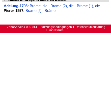
Adelung-1793
:
Bräme, die
·
Brame (2), die
·
Brame (1), die
Pierer-1857:
Brame [2]
·
Bräme
ZenoServer 4.030.014
Nutzungsbedingungen
Datenschutzerklärung
Impressum