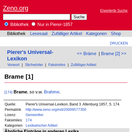
Zeno.org
Erweiterte Suche
Bibliothek
Nur in Pierer-1857
Bibliothek
Lesesaal
Zufälliger Artikel
Kategorien
Shop
DRUCKEN
Pierer's Universal-
<< Bräme
|
Brame [2] >>
Lexikon
Vorwort
|
Stichwörter
|
Faksimiles
|
Zufälliger Artikel
Brame [1]
Brame
, so v.w.
Brahme
.
[174]
Quelle:
Pierer's Universal-Lexikon, Band 3. Altenburg 1857, S. 174.
Permalink:
http://www.zeno.org/nid/20009577300
Lizenz:
Gemeinfrei
Faksimiles:
174
Kategorien:
Lexikalischer Artikel
Ähnliche Einträge in anderen Lexika