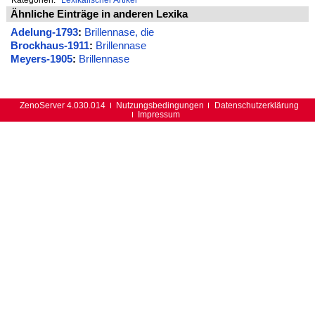
Ähnliche Einträge in anderen Lexika
Adelung-1793
:
Brillennase, die
Brockhaus-1911
:
Brillennase
Meyers-1905
:
Brillennase
ZenoServer 4.030.014
Nutzungsbedingungen
Datenschutzerklärung
Impressum