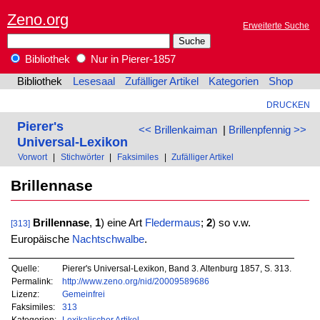
Zeno.org
Erweiterte Suche
Bibliothek
Nur in Pierer-1857
Bibliothek
Lesesaal
Zufälliger Artikel
Kategorien
Shop
DRUCKEN
Pierer's
<< Brillenkaiman
|
Brillenpfennig >>
Universal-Lexikon
Vorwort
|
Stichwörter
|
Faksimiles
|
Zufälliger Artikel
Brillennase
Brillennase
,
1
) eine Art
Fledermaus
;
2
) so v.w.
[313]
Europäische
Nachtschwalbe
.
Quelle:
Pierer's Universal-Lexikon, Band 3. Altenburg 1857, S. 313.
Permalink:
http://www.zeno.org/nid/20009589686
Lizenz:
Gemeinfrei
Faksimiles:
313
Kategorien:
Lexikalischer Artikel