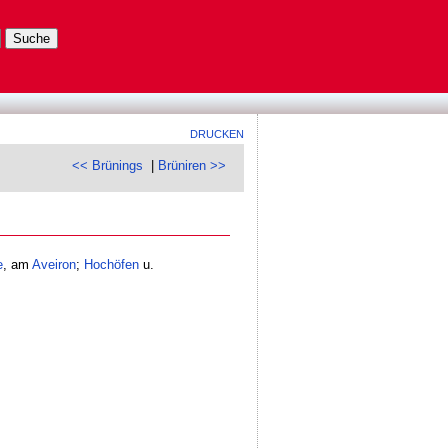
DRUCKEN
<< Brünings
|
Brüniren >>
e
, am
Aveiron
;
Hochöfen
u.