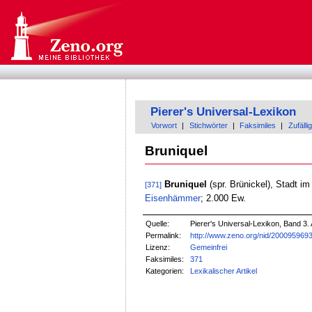
Pierer's Universal-Lexikon
Vorwort
|
Stichwörter
|
Faksimiles
|
Zufällig
Bruniquel
Bruniquel
(spr. Brünickel), Stadt im
[371]
Eisenhämmer
; 2.000 Ew.
Quelle:
Pierer's Universal-Lexikon, Band 3. 
Permalink:
http://www.zeno.org/nid/200095969
Lizenz:
Gemeinfrei
Faksimiles:
371
Kategorien:
Lexikalischer Artikel