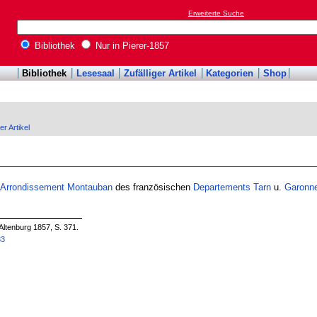
Erweiterte Suche
Bibliothek
Nur in Pierer-1857
Bibliothek
Lesesaal
Zufälliger Artikel
Kategorien
Shop
er Artikel
Arrondissement
Montauban
des französischen
Departements
Tarn
u.
Garonn
Altenburg 1857, S. 371.
33