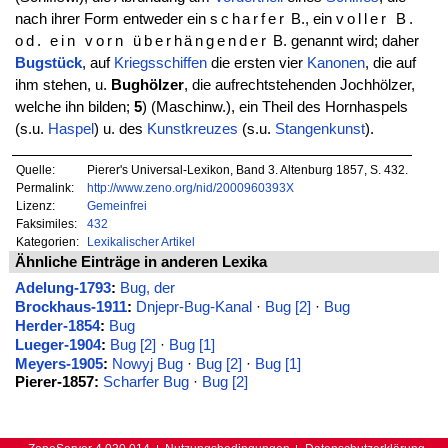
nach ihrer Form entweder ein
scharfer
B., ein
voller B.
od. ein vorn überhängender
B. genannt wird; daher
Bugstück
, auf
Kriegsschiffen
die ersten vier
Kanonen
, die auf
ihm stehen, u.
Bughölzer
, die aufrechtstehenden Jochhölzer,
welche ihn bilden;
5
) (Maschinw.), ein Theil des Hornhaspels
(s.u.
Haspel
) u. des
Kunstkreuzes
(s.u.
Stangenkunst
).
Quelle:
Pierer's Universal-Lexikon, Band 3. Altenburg 1857, S. 432.
Permalink:
http://www.zeno.org/nid/2000960393X
Lizenz:
Gemeinfrei
Faksimiles:
432
Kategorien:
Lexikalischer Artikel
Ähnliche Einträge in anderen Lexika
Adelung-1793
:
Bug, der
Brockhaus-1911
:
Dnjepr-Bug-Kanal
·
Bug [2]
·
Bug
Herder-1854
:
Bug
Lueger-1904
:
Bug [2]
·
Bug [1]
Meyers-1905
:
Nowyj Bug
·
Bug [2]
·
Bug [1]
Pierer-1857:
Scharfer Bug
·
Bug [2]