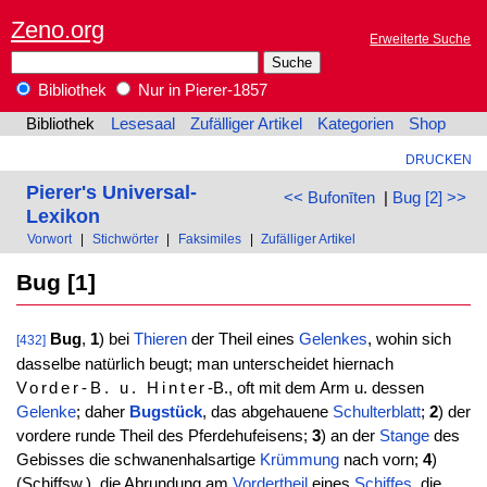
Zeno.org
Erweiterte Suche
Bibliothek
Nur in Pierer-1857
Bibliothek
Lesesaal
Zufälliger Artikel
Kategorien
Shop
DRUCKEN
Pierer's Universal-
<< Bufonīten
|
Bug [2] >>
Lexikon
Vorwort
|
Stichwörter
|
Faksimiles
|
Zufälliger Artikel
Bug [1]
Bug
,
1
) bei
Thieren
der Theil eines
Gelenkes
, wohin sich
[432]
dasselbe natürlich beugt; man unterscheidet hiernach
Vorder-B. u. Hinter
-B., oft mit dem Arm u. dessen
Gelenke
; daher
Bugstück
, das abgehauene
Schulterblatt
;
2
) der
vordere runde Theil des Pferdehufeisens;
3
) an der
Stange
des
Gebisses die schwanenhalsartige
Krümmung
nach vorn;
4
)
(Schiffsw.), die Abrundung am
Vordertheil
eines
Schiffes
, die