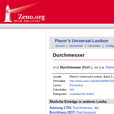
Pierer's Universal-Lexikon
Vorwort
|
Stichwörter
|
Faksimiles
|
Zufällig
Durchmesser
Durchmesser
(Math.), so v.w.
Diame
[418]
Quelle:
Pierer's Universal-Lexikon, Band 5. 
Permalink:
http://www.zeno.org/nid/200098242
Lizenz:
Gemeinfrei
Faksimiles:
418
Kategorien:
Lexikalischer Artikel
Ähnliche Einträge in anderen Lexika
Adelung-1793
:
Durchmesser, der
Brockhaus-1837
:
Durchmesser