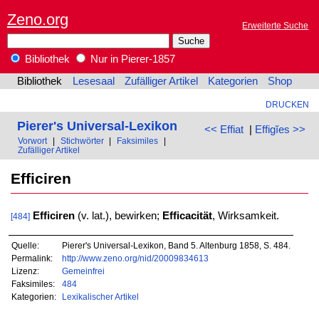
Zeno.org
Erweiterte Suche
Bibliothek
Nur in Pierer-1857
Bibliothek
Lesesaal
Zufälliger Artikel
Kategorien
Shop
DRUCKEN
Pierer's Universal-Lexikon
<< Effiat
|
Effigĭes >>
Vorwort
|
Stichwörter
|
Faksimiles
|
Zufälliger Artikel
Efficiren
Efficiren
(v. lat.), bewirken;
Efficacität
, Wirksamkeit.
[484]
Quelle:
Pierer's Universal-Lexikon, Band 5. Altenburg 1858, S. 484.
Permalink:
http://www.zeno.org/nid/20009834613
Lizenz:
Gemeinfrei
Faksimiles:
484
Kategorien:
Lexikalischer Artikel