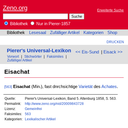
Zeno.org
Erweiterte Suche
Bibliothek
Nur in Pierer-1857
Bibliothek
Lesesaal
Zufälliger Artikel
Kategorien
Shop
DRUCKEN
Pierer's Universal-Lexikon
<< Eis-Sund
|
Eisack >>
Vorwort
|
Stichwörter
|
Faksimiles
|
Zufälliger Artikel
Eisachat
Eisachat
(Min.), fast dnrchsichtige
Varietät
des
Achates
.
[563]
Quelle:
Pierer's Universal-Lexikon, Band 5. Altenburg 1858, S. 563.
Permalink:
http://www.zeno.org/nid/20009843728
Lizenz:
Gemeinfrei
Faksimiles:
563
Kategorien:
Lexikalischer Artikel